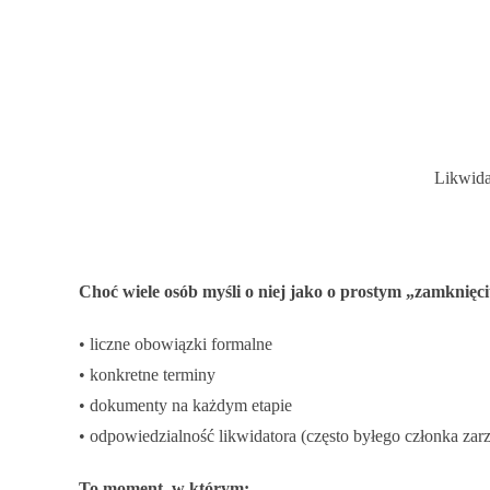
Likwidac
Choć wiele osób myśli o niej jako o prostym „zamknięci
• liczne obowiązki formalne
• konkretne terminy
• dokumenty na każdym etapie
• odpowiedzialność likwidatora (często byłego członka zar
To moment, w którym: