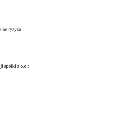
ealne ryzyka
 spółki z o.o.: