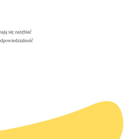
ają się zazębiać
odpowiedzialność