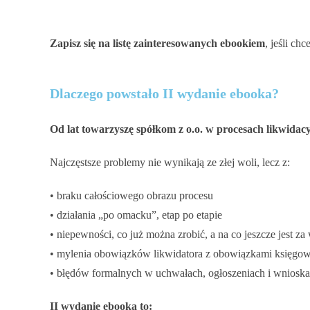
Zapisz się na listę zainteresowanych ebookiem
, jeśli ch
Dlaczego powstało II wydanie ebooka?
Od lat towarzyszę spółkom z o.o. w procesach likwidac
Najczęstsze problemy nie wynikają ze złej woli, lecz z:
• braku całościowego obrazu procesu
• działania „po omacku”, etap po etapie
• niepewności, co już można zrobić, a na co jeszcze jest za
• mylenia obowiązków likwidatora z obowiązkami księgo
• błędów formalnych w uchwałach, ogłoszeniach i wnios
II wydanie ebooka to: