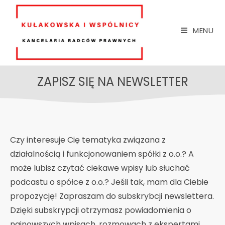
MENU
ZAPISZ SIĘ NA NEWSLETTER
Czy interesuje Cię tematyka związana z
działalnością i funkcjonowaniem spółki z o.o.? A
może lubisz czytać ciekawe wpisy lub słuchać
podcastu o spółce z o.o.? Jeśli tak, mam dla Ciebie
propozycję! Zapraszam do subskrybcji newslettera.
Dzięki subskrypcji otrzymasz powiadomienia o
najnowszych wpisach, rozmowach z ekspertami,