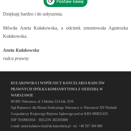
Dziękuję bardzo i do usłyszenia.
Mówiła Aneta Kułakowska, a odcinek zmontowała Agnieszka
Kułakowska.
Aneta Kułakowska
radca prawny
KUŁAKOWSKA I WSPÓLNICY KANCELARIA RADCÓW
PRAWNYCH SPÓŁKA KOMANDYTOWA Z SIEDZIBĄ W
WARSZAWIE
00-891 Warszawa, ul. Chłodna 22A lok. 9/10
Sąd Rejonowy dla Miasta Stołecznego Warszawy w Warszawie XII Wydział
Gospodarczy Krajowego Rejestru Sądowego pod nr KRS 000821435
NIP 7010961934
·
REGON 385205880
e-mail: aneta.kulakowska@ak-kancelaria.pl
·
tel. +48 507 384 980