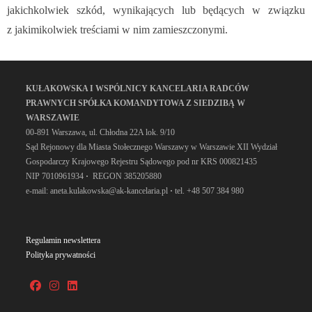
jakichkolwiek szkód, wynikających lub będących w związku
z jakimikolwiek treściami w nim zamieszczonymi.
KUŁAKOWSKA I WSPÓLNICY KANCELARIA RADCÓW
PRAWNYCH SPÓŁKA KOMANDYTOWA Z SIEDZIBĄ W
WARSZAWIE
00-891 Warszawa, ul. Chłodna 22A lok. 9/10
Sąd Rejonowy dla Miasta Stołecznego Warszawy w Warszawie XII Wydział
Gospodarczy Krajowego Rejestru Sądowego pod nr KRS 000821435
NIP 7010961934
·
REGON 385205880
e-mail: aneta.kulakowska@ak-kancelaria.pl
·
tel. +48 507 384 980
Regulamin newslettera
Polityka prywatności