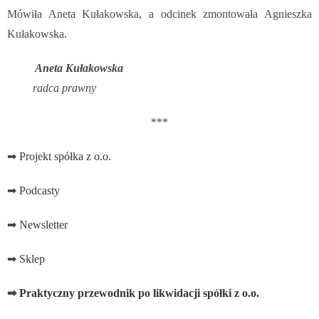
Mówiła Aneta Kułakowska, a odcinek zmontowała Agnieszka
Kułakowska.
Aneta Kułakowska
radca prawny
***
➡
Projekt spółka z o.o.
➡
Podcasty
➡
Newsletter
➡
Sklep
➡
Praktyczny przewodnik po likwidacji spółki z o.o.