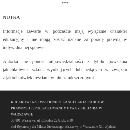
***
NOTKA
Informacje zawarte w podcaście mają wyłącznie charakter
edukacyjny i nie mogą zostać uznane za poradę prawną w
indywidualnej sprawie.
Autorka nie ponosi odpowiedzialności z tytułu powstania
jakichkolwiek szkód, wynikających lub będących w związku
z jakimikolwiek treściami w nim zamieszczonymi.
KUŁAKOWSKA I WSPÓLNICY KANCELARIA RADCÓW
PRAWNYCH SPÓŁKA KOMANDYTOWA Z SIEDZIBĄ W
WARSZAWIE
00-891 Warszawa, ul. Chłodna 22A lok. 9/10
Sąd Rejonowy dla Miasta Stołecznego Warszawy w Warszawie XII Wydział