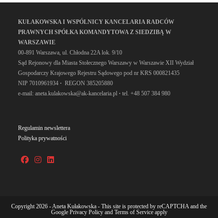
KUŁAKOWSKA I WSPÓLNICY KANCELARIA RADCÓW
PRAWNYCH SPÓŁKA KOMANDYTOWA Z SIEDZIBĄ W
WARSZAWIE
00-891 Warszawa, ul. Chłodna 22A lok. 9/10
Sąd Rejonowy dla Miasta Stołecznego Warszawy w Warszawie XII Wydział
Gospodarczy Krajowego Rejestru Sądowego pod nr KRS 000821435
NIP 7010961934
·
REGON 385205880
e-mail: aneta.kulakowska@ak-kancelaria.pl
·
tel. +48 507 384 980
Regulamin newslettera
Polityka prywatności
Copyright 2026 - Aneta Kułakowska - This site is protected by reCAPTCHA and the
Google
Privacy Policy
and
Terms of Service
apply