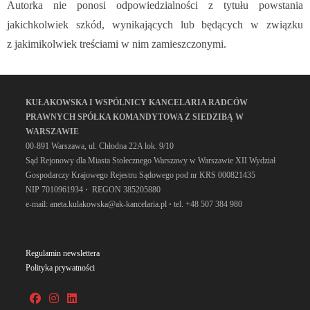
Autorka nie ponosi odpowiedzialności z tytułu powstania
jakichkolwiek szkód, wynikających lub będących w związku
z jakimikolwiek treściami w nim zamieszczonymi.
KUŁAKOWSKA I WSPÓLNICY KANCELARIA RADCÓW
PRAWNYCH SPÓŁKA KOMANDYTOWA Z SIEDZIBĄ W
WARSZAWIE
00-891 Warszawa, ul. Chłodna 22A lok. 9/10
Sąd Rejonowy dla Miasta Stołecznego Warszawy w Warszawie XII Wydział
Gospodarczy Krajowego Rejestru Sądowego pod nr KRS 000821435
NIP 7010961934
·
REGON 385205880
e-mail: aneta.kulakowska@ak-kancelaria.pl
·
tel. +48 507 384 980
Regulamin newslettera
Polityka prywatności