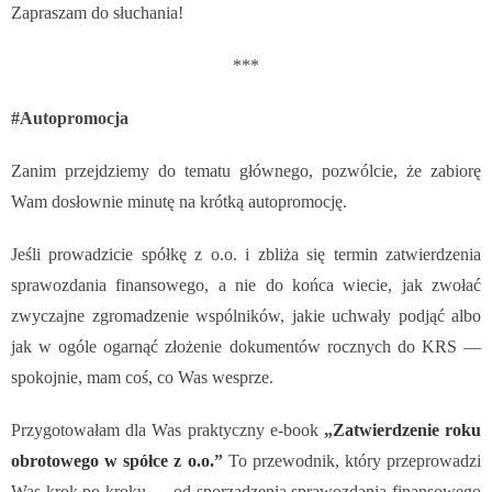
Zapraszam do słuchania!
***
#Autopromocja
Zanim przejdziemy do tematu głównego, pozwólcie, że zabiorę
Wam dosłownie minutę na krótką autopromocję.
Jeśli prowadzicie spółkę z o.o. i zbliża się termin zatwierdzenia
sprawozdania finansowego,
a nie do końca wiecie, jak zwołać
zwyczajne zgromadzenie wspólników, jakie uchwały podjąć
albo
jak w ogóle ogarnąć złożenie dokumentów rocznych do KRS —
spokojnie, mam coś, co Was wesprze.
Przygotowałam dla Was praktyczny e-book
„
Zatwierdzenie roku
obrotowego w spółce z o.o.
”
To przewodnik, który przeprowadzi
Was krok po kroku — od sporządzenia sprawozdania finansowego