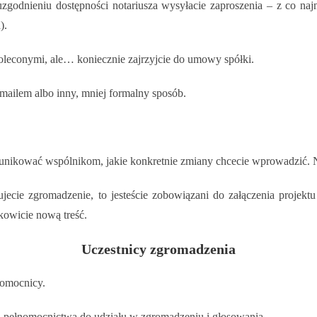
uzgodnieniu dostępności notariusza wysyłacie zaproszenia – z co n
).
poleconymi, ale… koniecznie zajrzyjcie do umowy spółki.
mailem albo inny, mniej formalny sposób.
unikować wspólnikom, jakie konkretnie zmiany chcecie wprowadzić. N
łujecie zgromadzenie, to jesteście zobowiązani do załączenia proje
kowicie nową treść.
Uczestnicy zgromadzenia
nomocnicy.
u pełnomocnictwa do udziału w zgromadzeniu i głosowania.