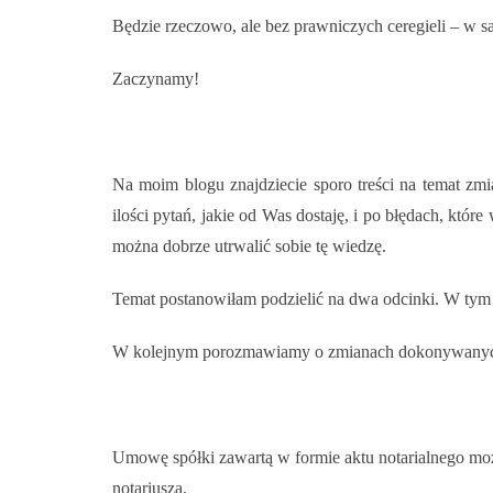
Będzie rzeczowo, ale bez prawniczych ceregieli – w s
Zaczynamy!
Na moim blogu znajdziecie sporo treści na temat z
ilości pytań, jakie od Was dostaję, i po błędach, któ
można dobrze utrwalić sobie tę wiedzę.
Temat postanowiłam podzielić na dwa odcinki. W tym 
W kolejnym porozmawiamy o zmianach dokonywanych
Umowę spółki zawartą w formie aktu notarialnego moż
notariusza.