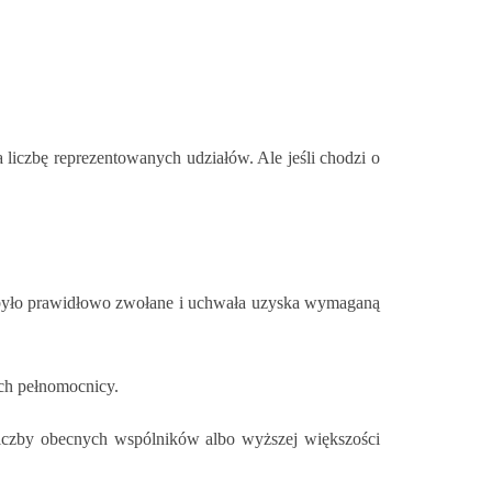
czbę reprezentowanych udziałów. Ale jeśli chodzi o
e było prawidłowo zwołane i uchwała uzyska wymaganą
ch pełnomocnicy.
iczby obecnych wspólników albo wyższej większości