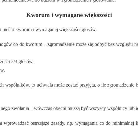
Kworum i wymagane większości
mnieć o kworum i wymaganej większości głosów.
gów co do kworum – zgromadzenie może się odbyć bez względu na li
ości 2/3 głosów,
ów.
ich wspólników, to uchwała może zostać przyjęta, o ile zgromadzeni
lnego zwołania – wówczas obecni muszą być wszyscy wspólnicy lub i
 wprowadzać ostrzejsze zasady, np. wymagania co do minimalnej l