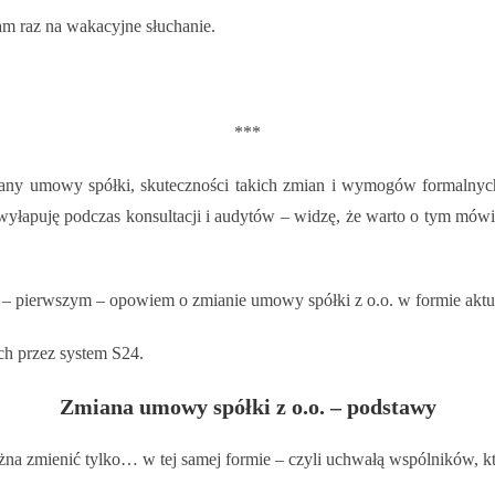
am raz na wakacyjne słuchanie.
***
miany umowy spółki, skuteczności takich zmian i wymogów formaln
re wyłapuję podczas konsultacji i audytów – widzę, że warto o tym mówi
– pierwszym – opowiem o zmianie umowy spółki z o.o. w formie aktu 
 przez system S24.
Zmiana umowy spółki z o.o. – podstawy
na zmienić tylko… w tej samej formie – czyli uchwałą wspólników, kt