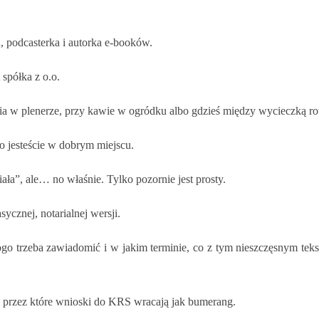
 podcasterka i autorka e-booków.
spółka z o.o.
nia w plenerze, przy kawie w ogródku albo gdzieś między wycieczką 
o jesteście w dobrym miejscu.
iała”, ale… no właśnie. Tylko pozornie jest prosty.
cznej, notarialnej wersji.
 trzeba zawiadomić i w jakim terminie, co z tym nieszczęsnym tekst
, przez które wnioski do KRS wracają jak bumerang.