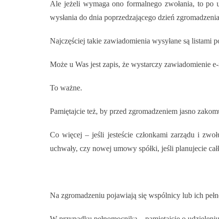
Ale jeżeli wymaga ono formalnego zwołania, to po 
wysłania do dnia poprzedzającego dzień zgromadzenia
Najczęściej takie zawiadomienia wysyłane są listami 
Może u Was jest zapis, że wystarczy zawiadomienie e-
To ważne.
Pamiętajcie też, by przed zgromadzeniem jasno zakom
Co więcej – jeśli jesteście członkami zarządu i zwo
uchwały, czy nowej umowy spółki, jeśli planujecie cał
Na zgromadzeniu pojawiają się wspólnicy lub ich peł
W przypadku pełnomocnika – pamiętajcie o udzieleni