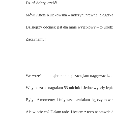
Dzień dobry, cześć!
Mówi Aneta Kułakowska – radczyni prawna, blogerka,
Dzisiejszy odcinek jest dla mnie wyjątkowy – to urod
Zaczynamy!
We wrześniu minął rok odkąd zaczęłam nagrywać i… p
W tym czasie nagrałam
53 odcinki
. Jedne wyszły lepi
Były też momenty, kiedy zastanawiałam się, czy to w 
Ale wiecie co? Dałam radę. I jestem z tego naprawdę