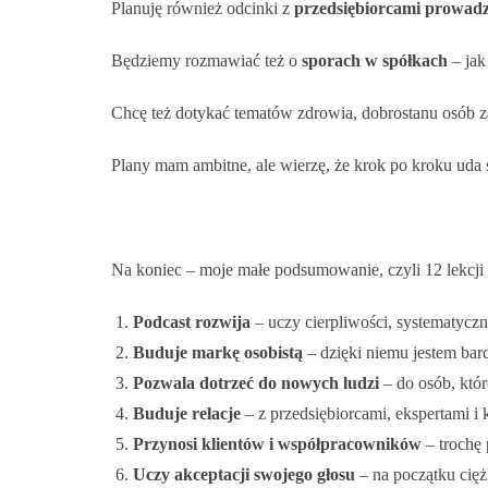
Planuję również odcinki z
przedsiębiorcami prowadzą
Będziemy rozmawiać też o
sporach w spółkach
– jak
Chcę też dotykać tematów zdrowia, dobrostanu osób za
Plany mam ambitne, ale wierzę, że krok po kroku uda s
Na koniec – moje małe podsumowanie, czyli 12 lekcji
Podcast rozwija
– uczy cierpliwości, systematyczno
Buduje markę osobistą
– dzięki niemu jestem bar
Pozwala dotrzeć do nowych ludzi
– do osób, któr
Buduje relacje
– z przedsiębiorcami, ekspertami i 
Przynosi klientów i współpracowników
– trochę 
Uczy akceptacji swojego głosu
– na początku ciężk