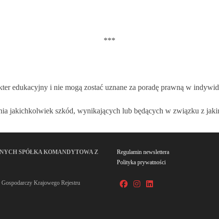
***
kter edukacyjny i nie mogą zostać uznane za poradę prawną w indywid
ania jakichkolwiek szkód, wynikających lub będących w związku z ja
WNYCH SPÓŁKA KOMANDYTOWA Z
Regulamin newslettera
Polityka prywatności
 Gospodarczy Krajowego Rejestru