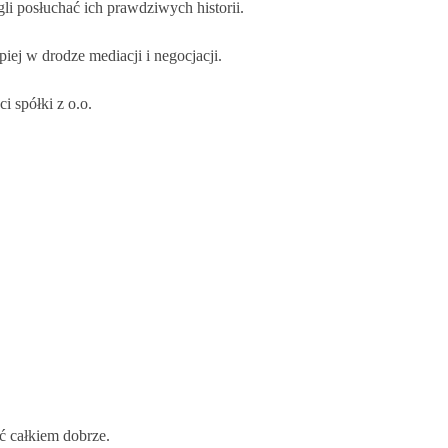
gli posłuchać ich prawdziwych historii.
iej w drodze mediacji i negocjacji.
i spółki z o.o.
eć całkiem dobrze.