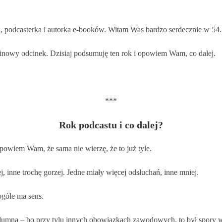
 podcasterka i autorka e-booków.
Witam Was bardzo serdecznie w 54.
zinowy odcinek. Dzisiaj podsumuję ten rok i opowiem Wam, co dalej.
***
Rok podcastu i co dalej?
owiem Wam, że sama nie wierzę, że to już tyle.
ej, inne trochę gorzej. Jedne miały więcej odsłuchań, inne mniej.
ogóle ma sens.
 dumna – bo przy tylu innych obowiązkach zawodowych, to był spory w