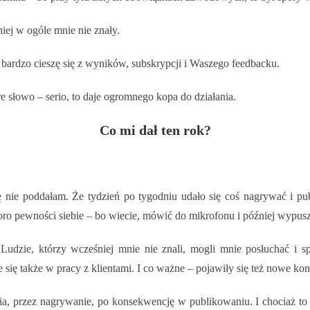
iej w ogóle mnie nie znały.
o bardzo cieszę się z wyników, subskrypcji i Waszego feedbacku.
re słowo – serio, to daje ogromnego kopa do działania.
Co mi dał ten rok?
ę nie poddałam. Że tydzień po tygodniu udało się coś nagrywać i publ
sporo pewności siebie – bo wiecie, mówić do mikrofonu i później wypusz
Ludzie, którzy wcześniej mnie nie znali, mogli mnie posłuchać i 
się także w pracy z klientami. I co ważne – pojawiły się też nowe konta
ia, przez nagrywanie, po konsekwencję w publikowaniu. I chociaż to