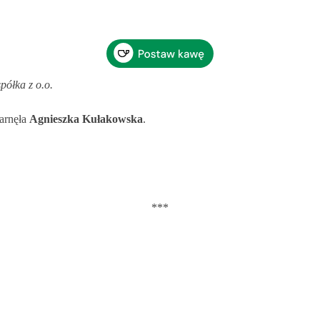
spółka z o.o.
garnęła
Agnieszka Kułakowska
.
***