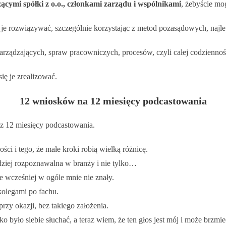
cymi spółki z o.o., członkami zarządu i wspólnikami
, żebyście mo
 je rozwiązywać, szczególnie korzystając z metod pozasądowych, najlep
rządzających, spraw pracowniczych, procesów, czyli całej codziennośc
ię je zrealizować.
12 wniosków na 12 miesięcy podcastowania
 z 12 miesięcy podcastowania.
ści i tego, że małe kroki robią wielką różnicę.
dziej rozpoznawalna w branży i nie tylko…
e wcześniej w ogóle mnie nie znały.
kolegami po fachu.
przy okazji, bez takiego założenia.
o było siebie słuchać, a teraz wiem, że ten głos jest mój i może brzmi