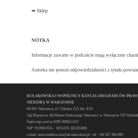
➡
Sklep
NOTKA
Informacje zawarte w podcaście mają wyłącznie chara
Autorka nie ponosi odpowiedzialności z tytułu powst
KUŁAKOWSKA I WSPÓLNICY KANCELARIA RADCÓW PRA
SIEDZIBĄ W WARSZAWIE
00-891 Warszawa, ul. Chłodna 22A lok. 9/10
Sąd Rejonowy dla Miasta Stołecznego Warszawy w Warszawie XII Wydział
Sądowego pod nr KRS 000821435
NIP 7010961934
·
REGON 385205880
e-mail: aneta.kulakowska@ak-kancelaria.pl
·
tel. +48 507 384 980