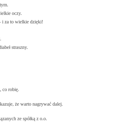
tym.
elkie oczy.
i za to wielkie dzięki!
.
iabeł straszny.
 co robię.
azuje, że warto nagrywać dalej.
ązanych ze spółką z o.o.