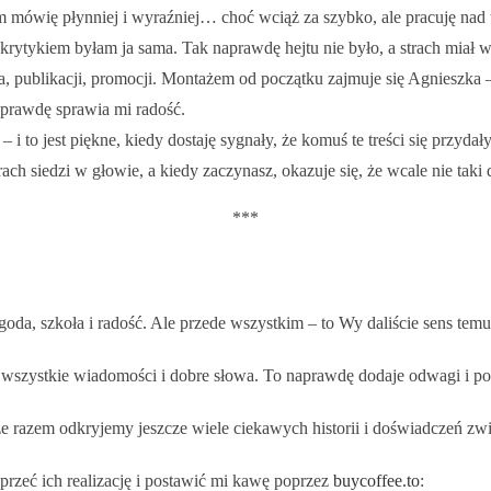
 mówię płynniej i wyraźniej… choć wciąż za szybko, ale pracuję nad 
rytykiem byłam ja sama. Tak naprawdę hejtu nie było, a strach miał wi
, publikacji, promocji. Montażem od początku zajmuje się Agnieszka – 
aprawdę sprawia mi radość.
– i to jest piękne, kiedy dostaję sygnały, że komuś te treści się przydały
rach siedzi w głowie, a kiedy zaczynasz, okazuje się, że wcale nie taki d
***
da, szkoła i radość. Ale przede wszystkim – to Wy daliście sens temu,
wszystkie wiadomości i dobre słowa. To naprawdę dodaje odwagi i pok
że razem odkryjemy jeszcze wiele ciekawych historii i doświadczeń zwi
rzeć ich realizację i postawić mi kawę poprzez
buycoffee.to
: