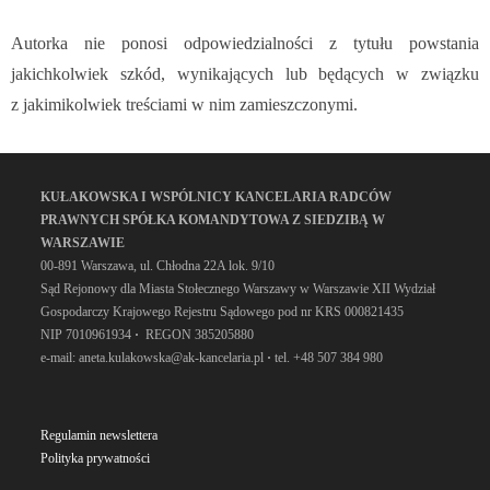
Autorka nie ponosi odpowiedzialności z tytułu powstania
jakichkolwiek szkód, wynikających lub będących w związku
z jakimikolwiek treściami w nim zamieszczonymi.
KUŁAKOWSKA I WSPÓLNICY KANCELARIA RADCÓW
PRAWNYCH SPÓŁKA KOMANDYTOWA Z SIEDZIBĄ W
WARSZAWIE
00-891 Warszawa, ul. Chłodna 22A lok. 9/10
Sąd Rejonowy dla Miasta Stołecznego Warszawy w Warszawie XII Wydział
Gospodarczy Krajowego Rejestru Sądowego pod nr KRS 000821435
NIP 7010961934
·
REGON 385205880
e-mail: aneta.kulakowska@ak-kancelaria.pl
·
tel. +48 507 384 980
Regulamin newslettera
Polityka prywatności