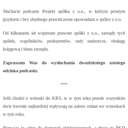
Słuchacie podcastu Projekt spółka z o.o., w którym
prostym
językiem i bez zbędnego prawniczenia opowiadam o spółce z o.o.
Od kilkunastu lat wspieram prawnie spółki z o.o., zarządy tych
spółek, wspólników, prokurentów, rady nadzorcze, obsługę
księgową i biura zarządu.
Zapraszam Was do wysłuchania dwudziestego szóstego
odcinka podcastu.
***
Jeśli chodzi o wnioski do KRS, to w tym roku przede wszystkim
dwie kwestie najbardziej wpływają na zakres zmian we wnioskach
w tym roku.
Pierwsza to adres do doręczeń elektronicznych, a druga to PKD